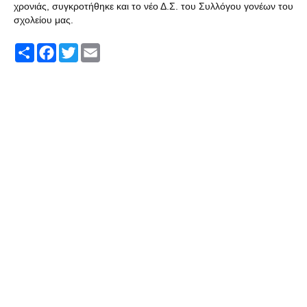
χρονιάς, συγκροτήθηκε και το νέο Δ.Σ. του Συλλόγου γονέων του
σχολείου μας.
S
F
T
E
h
a
w
m
a
c
i
a
r
e
t
i
e
b
t
l
o
e
o
r
k